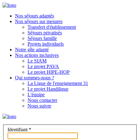
Nos séjours adaptés
Nos séjours sur mesures
Transfert d'établissement
Séjours privatisés
Séjours famille
Projets individuels
Notre gîte adapté
Nos actions inclusives
Le SIAM
Le projet PAVA
Le projet HIPE-HOP
Qui sommes-nous ?
La Ligue de l'enseignement 31
Le projet Handiligue
L'équipe
Nous contacter
Nous suivre
Identifiant
*