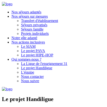
Nos séjours adaptés
Nos séjours sur mesures
Transfert d'établissement
Séjours privatisés
Séjours famille
Projets individuels
Notre gîte adapté
Nos actions inclusives
Le SIAM
Le projet PAVA
Le projet HIPE-HOP
Qui sommes-nous ?
La Ligue de l'enseignement 31
Le projet Handiligue
L'équipe
Nous contacter
Nous suivre
Le projet Handiligue