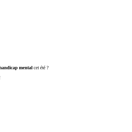
 handicap mental
cet été ?
!