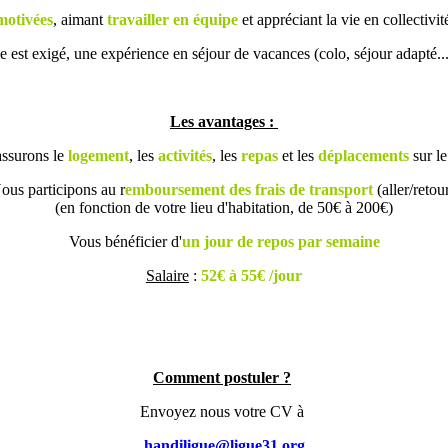
motivées
, aimant
travailler en équipe
et appréciant la vie en collectivi
est exigé, une expérience en séjour de vacances (colo, séjour adapté...
Les avantages :
ssurons le
logement
, les
activités
, les
repas
et les
déplacements
sur le
ous participons au r
emboursement des frais de transport
(aller/retour
(en fonction de votre lieu d'habitation, de 50€ à 200€)
Vous bénéficier d'
un jour de repos par semaine
Salaire
:
52€ à 55€ /jour
Comment postuler ?
Envoyez nous votre CV à
handiligue@ligue31.org