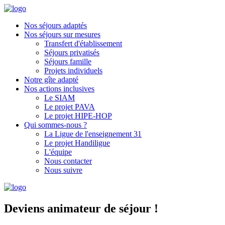
Nos séjours adaptés
Nos séjours sur mesures
Transfert d'établissement
Séjours privatisés
Séjours famille
Projets individuels
Notre gîte adapté
Nos actions inclusives
Le SIAM
Le projet PAVA
Le projet HIPE-HOP
Qui sommes-nous ?
La Ligue de l'enseignement 31
Le projet Handiligue
L'équipe
Nous contacter
Nous suivre
Deviens animateur de séjour !