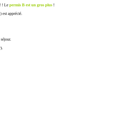
té ! Le
permis B est un gros plus
!
) est apprécié.
 séjour.
).