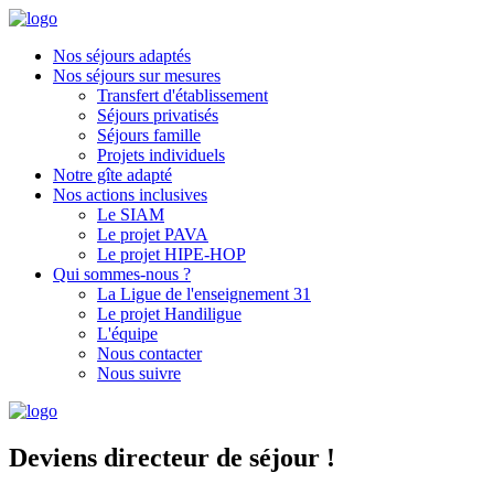
Nos séjours adaptés
Nos séjours sur mesures
Transfert d'établissement
Séjours privatisés
Séjours famille
Projets individuels
Notre gîte adapté
Nos actions inclusives
Le SIAM
Le projet PAVA
Le projet HIPE-HOP
Qui sommes-nous ?
La Ligue de l'enseignement 31
Le projet Handiligue
L'équipe
Nous contacter
Nous suivre
Deviens directeur de séjour !